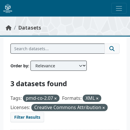
Skip to main content
Datasets
Order by
3 datasets found
Tags:
pmd-co-2.07
Formats:
XML
Licenses:
Creative Commons Attribution
Filter Results