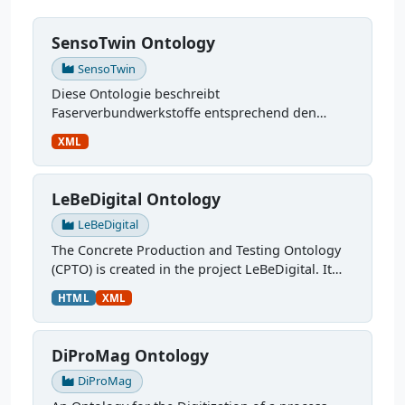
SensoTwin Ontology
SensoTwin
Diese Ontologie beschreibt
Faserverbundwerkstoffe entsprechend den
Anforderungen im Projekt SensoTwin, sie ist
XML
weiterhin in Entwicklung. Sie kümmert sich um:
verwendete Materialien,...
LeBeDigital Ontology
LeBeDigital
The Concrete Production and Testing Ontology
(CPTO) is created in the project LeBeDigital. It
describes the production chain of concrete,
HTML
XML
starting with the mix design through curing and
testing. It...
DiProMag Ontology
DiProMag